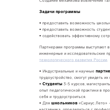
Cоздание механизма вовлечения тал
Задачи программы
• предоставить возможность школьн
• предоставить возможность студент
• содействовать эффективному сотр
Партнерами программы выступают ве
инженерные и исследовательские пр
технологического развития России
• Индустриальные и научные
партн
трудоустройство, смогут увидеть их 
•
Студенты
3-5 курсов, магистрант
опыт педагогической практики в пр
себя и трудоустроиться.
• Для
школьников
«Сириус.Лето» –
наставника, определиться с професс