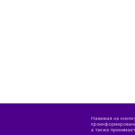
Нажимая на кнопк
проинформированы
а также принимае