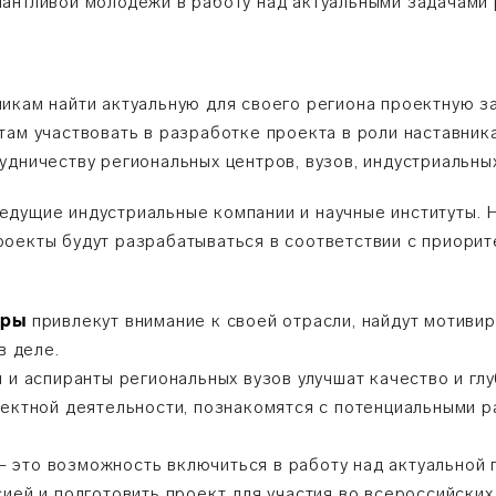
антливой молодежи в работу над актуальными задачами 
икам найти актуальную для своего региона проектную за
ам участвовать в разработке проекта в роли наставника
удничеству региональных центров, вузов, индустриальн
дущие индустриальные компании и научные институты. 
оекты будут разрабатываться в соответствии с приори
.
еры
привлекут внимание к своей отрасли, найдут мотиви
в деле.
ы и аспиранты региональных вузов улучшат качество и гл
оектной деятельности, познакомятся с потенциальными р
 это возможность включиться в работу над актуальной 
ией и подготовить проект для участия во всероссийских