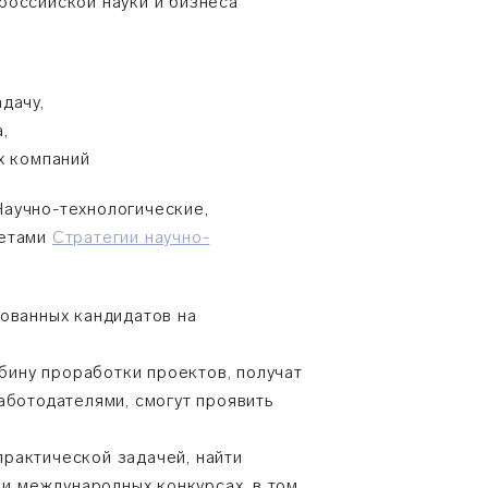
российской науки и бизнеса
дачу,
,
ых компаний
Научно-технологические,
тетами
Стратегии научно-
рованных кандидатов на
убину проработки проектов, получат
аботодателями, смогут проявить
практической задачей, найти
 и международных конкурсах, в том